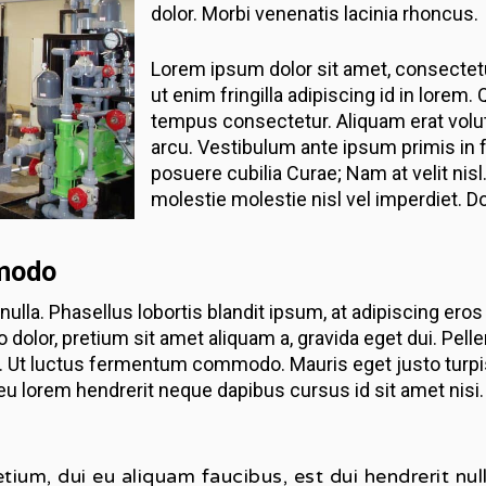
dolor. Morbi venenatis lacinia rhoncus.
Lorem ipsum dolor sit amet, consectetu
ut enim fringilla adipiscing id in lorem
tempus consectetur. Aliquam erat volut
arcu. Vestibulum ante ipsum primis in f
posuere cubilia Curae; Nam at velit nisl
molestie molestie nisl vel imperdiet. 
modo
nulla. Phasellus lobortis blandit ipsum, at adipiscing eros
 dolor, pretium sit amet aliquam a, gravida eget dui. Pe
a. Ut luctus fermentum commodo. Mauris eget justo turpis, 
 eu lorem hendrerit neque dapibus cursus id sit amet ni
retium, dui eu aliquam faucibus, est dui hendrerit nu