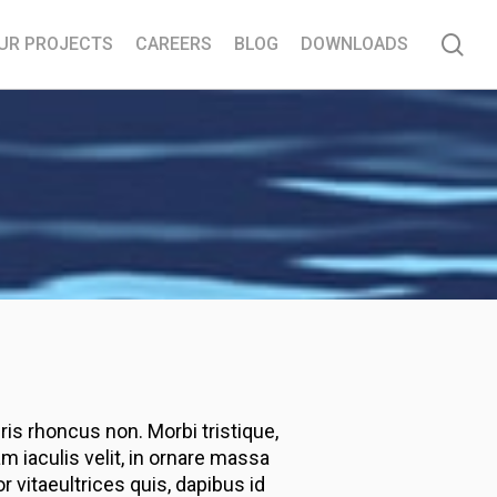
sea
UR PROJECTS
CAREERS
BLOG
DOWNLOADS
uris rhoncus non. Morbi tristique,
m iaculis velit, in ornare massa
r vitaeultrices quis, dapibus id