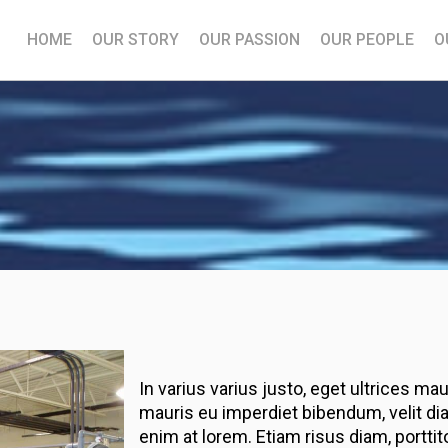
HOME
OUR STORY
OUR PASSION
OUR PEOPLE
O
In varius varius justo, eget ultrices ma
mauris eu imperdiet bibendum, velit dia
enim at lorem. Etiam risus diam, porttito