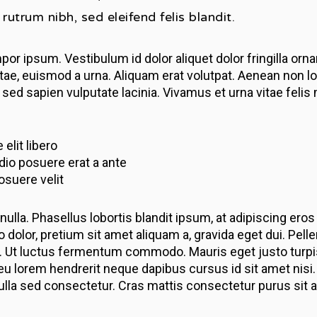
rutrum nibh, sed eleifend felis blandit.
mpor ipsum. Vestibulum id dolor aliquet dolor fringilla o
ae, euismod a urna. Aliquam erat volutpat. Aenean non lo
ed sapien vulputate lacinia. Vivamus et urna vitae felis 
elit libero
odio posuere erat a ante
osuere velit
nulla. Phasellus lobortis blandit ipsum, at adipiscing eros
 dolor, pretium sit amet aliquam a, gravida eget dui. Pe
a. Ut luctus fermentum commodo. Mauris eget justo turpis, 
 eu lorem hendrerit neque dapibus cursus id sit amet ni
ulla sed consectetur. Cras mattis consectetur purus sit