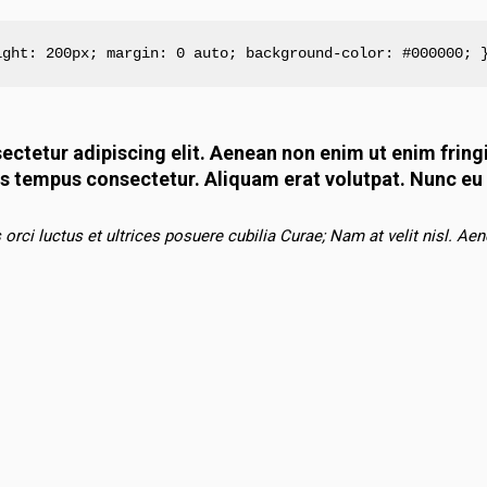
ight: 200px;
 margin: 0 auto;
 background-color: #000000;
 
ctetur adipiscing elit. Aenean non enim ut enim fringil
s tempus consectetur. Aliquam erat volutpat. Nunc eu n
orci luctus et ultrices posuere cubilia Curae; Nam at velit nisl. Aen