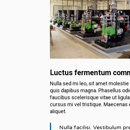
Hit enter to search or ESC to close
Luctus fermentum com
Nulla sed mi leo, sit amet molestie 
quis dapibus magna. Phasellus odio
faucibus scelerisque vitae ut ligul
cursus mi vel tristique. Maecenas
aliquet.
Nulla facilisi. Vestibulum p