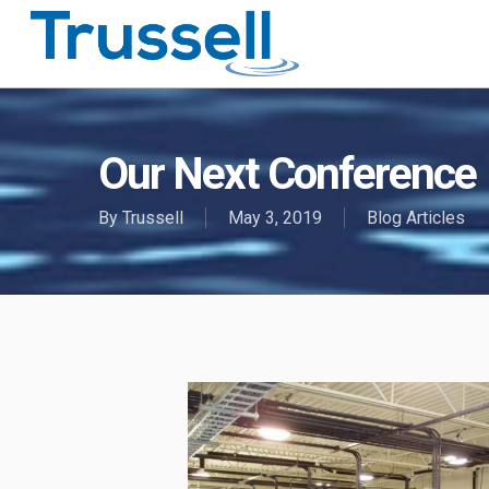
Skip
to
main
content
Our Next Conference
By
Trussell
May 3, 2019
Blog Articles